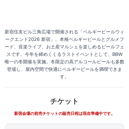
Shinjuku
新宿住友ビル 三角広場
新宿住友ビル三角広場で開催される「ベルギービールウィ
12.2
12.6
ークエンド2026 新宿」。本格ベルギービールとグルメフ
W
S
E
U
D
N
ード、音楽ライブ、お土産マルシェを楽しめるビールフェ
スです。今年を締めくくるラストイベントとして、BBW
唯一の冬開催を実施。冬限定の高アルコールビールも多数
登場し、屋内空間で快適にベルギービールを満喫できま
す。
チケット
新宿会場の前売チケットの販売日程は現在準備中です。