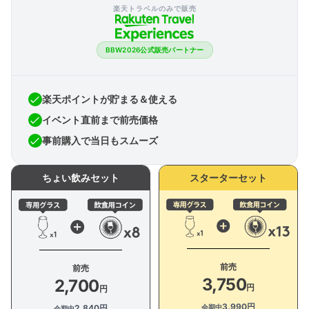
楽天トラベルのみで販売
BBW2026公式販売パートナー
楽天ポイントが貯まる＆使える
イベント直前まで前売価格
事前購入で当日もスムーズ
ちょい飲みセット
スターターセット
前売
前売
3,750
2,700
円
円
3,990円
会期中
2,840円
会期中